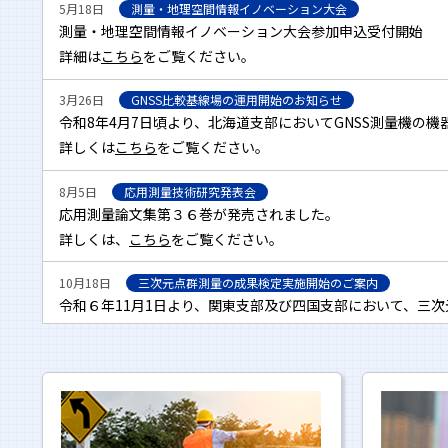
なお、2025年3月31 日までは、「geo.or.jp」での
5月18日
測量・地理空間情報イノベーション大会
測量・地理空間情報イノベーション大会参加申込受付開始
お手数をおかけしますが、ご理解・協力のほどよろしくお願
詳細は
こちら
をご覧ください。
2024年01月12日
3月26日
GNSS比較基線場の運用開始のお知らせ
令和６年能登半島地震災害に係る復旧・復興事業に対する支
令和8年4月7日頃より、北海道支部においてGNSS測量機の
公益社団法人日本測量協会では、これから本格化する復旧・
詳しくは
こちら
をご覧ください。
被災地の復旧・復興を支援して参ります。
※詳細は
こちら
をご確認ください。
8月5日
応用測量技術研究発表会
※
令和6年1月から10月末までの対応状況は
こちら
応用測量論文集第３６巻が発売されました。
詳しくは、
こちら
をご覧ください。
2024年01月05日
令和6年能登半島地震により被災されたみなさまへ
10月18日
三次元点群測量の成果検定実施開始のご案内
このたびの能登地方を震源とする大規模地震により犠牲とな
令和６年11月1日より、関東支部及び四国支部において、三
者の皆様に対してお見舞い申し上げます。
詳しくは
こちら
をご覧ください。
被災された皆様の安全と被災地域の一日も早い復興をお祈り
9月2日
アナログ無線を利用したRTK方式の検定の中止
令和6年12月1日以降、GNSS受信機のアナログ無線通信を利
詳しくは
こちら
をご覧ください。