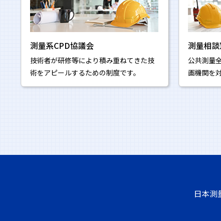
測量系CPD協議会
測量相談
技術者が研修等により積み重ねてきた技
公共測量
術をアピールするための制度です。
画機関を
日本測