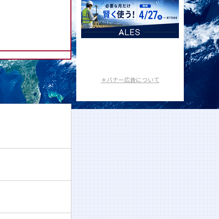
＊バナー広告について
.or.jp」を