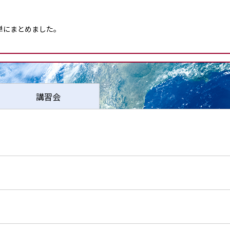
単にまとめました。
をお願いします。
講習会
多区博多駅東３丁目１３番２１号 エフビルウィング４階 へ移転しました。
て測量技術センター及び各支部で利用するメールア ドレスのドメイン名「geo