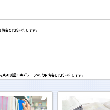
 メールをお受けできますが、ご登録されている場合は、変更等のご対応をよろ
い申し上げます。
援について
機器検定を開始いたします。
復興事業に対し、測量関連７団体で構成します
「復興測量支援連絡会」
られた方々に心よりお悔み申し上げるとともに、被災された皆様ならび
次元点群測量の点群データの成果検定を開始いたします。
申し上げます。
用したRTK方式の検定を中止いたします。