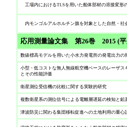
工場内におけるTLSを用いた船体部材の溶接変形
内モンゴルアルホルチン旗を対象とした自然・社
応用測量論文集 第26巻 2015 (平
数値標高モデルを用いた小水力発電所の発電出力の
小型・低コストな無人無線航空機ベースのレーザス
とその性能評価
衛星測位受信機の比較に関する実験的研究
複数衛星系の測位信号による電離層遅延の検知と鉛
津波防災に関わる集団移転促進への土地利用の重心