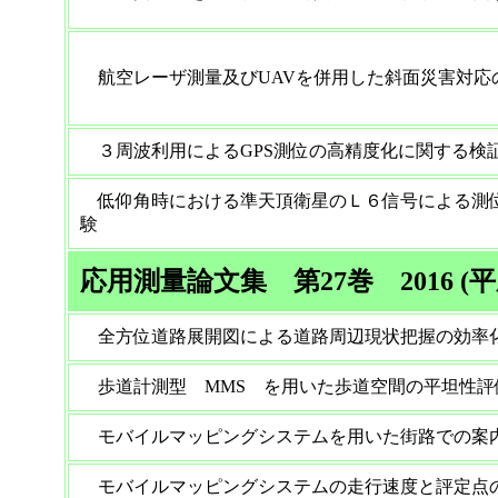
航空レーザ測量及びUAVを併用した斜面災害対応
３周波利用によるGPS測位の高精度化に関する検
低仰角時における準天頂衛星のＬ６信号による測
験
応用測量論文集 第27巻 2016 (平
全方位道路展開図による道路周辺現状把握の効率化
歩道計測型 MMS を用いた歩道空間の平坦性
モバイルマッピングシステムを用いた街路での案
モバイルマッピングシステムの走行速度と評定点