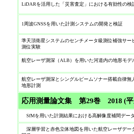
LiDARを活用した「災害査定」における有
1周波GNSSを用いた計測システムの開発と検証
準天頂衛星システムのセンチメータ級測位補強サー
測位実験
航空レーザ測深（ALB）を用いた河道内の地形モデ
航空レーザ測深とシングルビームソナー搭載自律無
地形計測
応用測量論文集 第29巻 2018 (平
SfMを用いた計測結果における高解像度補間デー
深層学習と赤色立体地図を用いた航空レーザデー