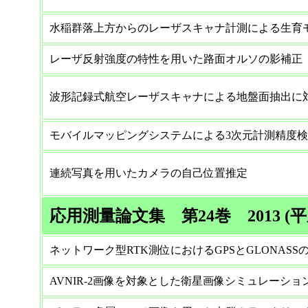
水稲群落上方からのレーザスキャナ計測による生育
レーザ反射強度の特性を用いた路面オルソの影補正
波形記録式航空レーザスキャナによる地盤面抽出に
モバイルマッピングシステムによる3次元計測精度
連続写真を用いたカメラの自己位置推定
応用測量論文集 第24巻 2013 (平
ネットワーク型RTK測位におけるGPSとGLONAS
AVNIR-2画像を対象とした衛星画像シミュレーショ