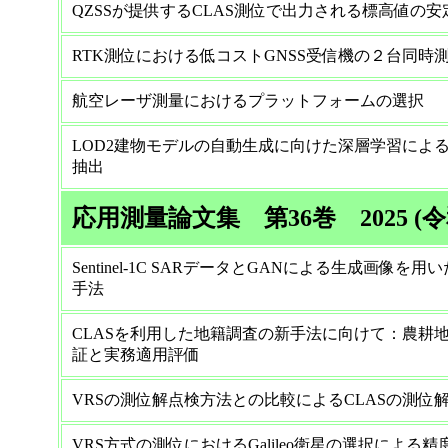
QZSSが提供するCLAS測位で出力される標高値の
RTK測位における低コストGNSS受信機の２台同時
航空レーザ測量におけるプラットフォームの選択
LOD2建物モデルの自動生成に向けた深層学習によ
抽出
応用測量論文集 第36巻 2025 (令
Sentinel-1C SARデータとGANによる生成画像
手法
CLASを利用した地籍調査の新手法に向けて：農耕
証と実務適用評価
VRSの測位解点検方法との比較によるCLASの測位
VRS方式の測位におけるGalileo衛星の選択による