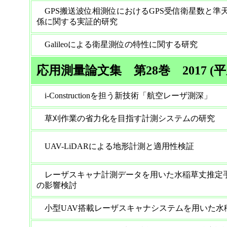
GPS搬送波位相測位におけるGPS受信衛星数と準
係に関する実証的研究
Galileoによる衛星測位の特性に関する研究
応用測量論文集 第28巻 2017 (平
i-Constructionを担う新技術「航空レーザ測深」
草刈作業の省力化を目指す計測システムの研究
UAV-LiDARによる地形計測と適用性検証
レーザスキャナ計測データを用いた水稲草丈推定
の影響検討
小型UAV搭載レーザスキャナシステムを用いた水