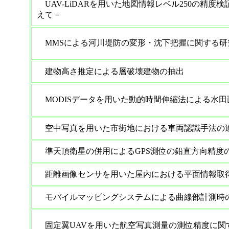
UAV-LiDARを用いた地図情報レベル250の精度検証 －i
えて－
MMSによる河川堤防の変形・沈下把握に関する研
建物高さ推定による層破壊建物の抽出
MODISデータを用いた動的時間伸縮法による水田
空中写真を用いた市街地における車両認識手法の
準天頂衛星の併用によるGPS測位の鉛直方向精度
距離画像センサを用いた屋内における平面情報取
モバイルマッピングシステムによる曲線部計測時
固定翼UAVを用いた航空写真測量の測位精度に関