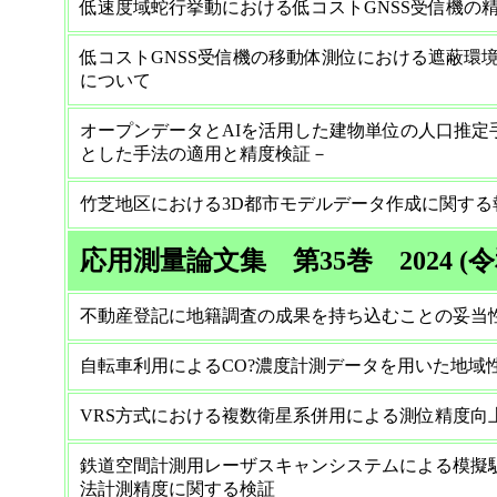
低速度域蛇行挙動における低コストGNSS受信機の
低コストGNSS受信機の移動体測位における遮蔽環
について
オープンデータとAIを活用した建物単位の人口推定
とした手法の適用と精度検証－
竹芝地区における3D都市モデルデータ作成に関する
応用測量論文集 第35巻 2024 (令
不動産登記に地籍調査の成果を持ち込むことの妥当
自転車利用によるCO?濃度計測データを用いた地域
VRS方式における複数衛星系併用による測位精度向
鉄道空間計測用レーザスキャンシステムによる模擬
法計測精度に関する検証