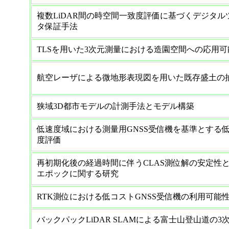
複数LiDAR間の時空間一致度評価に基づくデジタ
タ保証手法
TLSを用いた3次元測量における造園空間への応用
航空レーザによる微地形表現図を用いた既存盛土の
狭域3D都市モデルの計測手法とモデル構築
低速度域における測量用GNSS受信機を基準とする低
度評価
再初期化後の経過時間に伴うCLAS測位解の安定性
エポックに関する研究
RTK測位における低コストGNSS受信機の利用可能
バックパックLiDAR SLAMによる富士山登山道の