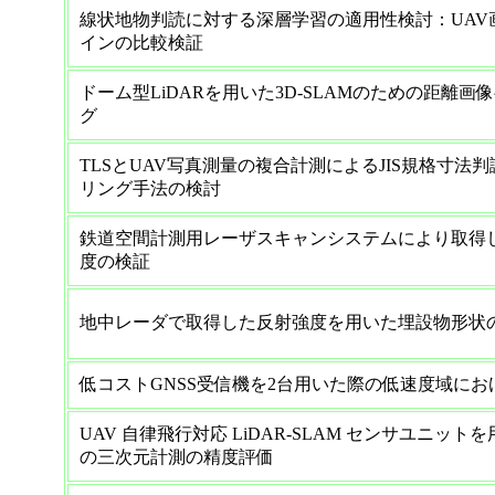
線状地物判読に対する深層学習の適用性検討：UAV
インの比較検証
ドーム型LiDARを用いた3D-SLAMのための距離
グ
TLSとUAV写真測量の複合計測によるJIS規格寸法
リング手法の検討
鉄道空間計測用レーザスキャンシステムにより取得
度の検証
地中レーダで取得した反射強度を用いた埋設物形状
低コストGNSS受信機を2台用いた際の低速度域に
UAV 自律飛行対応 LiDAR-SLAM センサユニッ
の三次元計測の精度評価