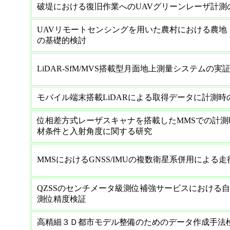
破堤における復旧作業へのUAVグリーンレーザ計測
UAVリモートセンシングを用いた農村における農地
の基礎的検討
LiDAR-SfM/MVS搭載型月面地上測量システムの実
モバイル端末搭載LiDARによる取得データに計測
位相差方式レーザスキャナを搭載したMMSでの計
材条件と入射角度に関する研究
MMSにおけるGNSS/IMUの複数衛星系併用による
QZSSのセンチメータ級測位補強サービスにおける
測位精度検証
高精細３Ｄ都市モデル整備のためのデータ作成手法