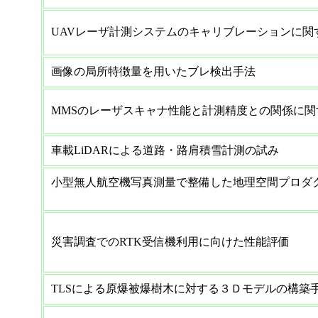
UAVレーザ計測システムのキャリブレーションに
画像の局所特徴量を用いたブレ検出手法
MMSのレーザスキャナ性能と計測精度との関係に
車載LiDARによる道路・路肩積雪計測の試み
小型無人航空機写真測量で整備した地理空間プロダ
災害調査でのRTK受信機利用に向けた性能評価
TLSによる原爆被爆樹木に対する３Ｄモデルの