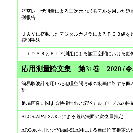
航空レーザ測量による三次元地形モデルを用いた道
例報告
ＵＡＶに搭載したデジタルカメラによるＲＧＢ値を
観測手法
ＬｉＤＡＲとＢＬＥ測距による施工空間における動
応用測量論文集 第31巻 2020 (令
簡易脳波計を用いた地理空間情報の動画に対する興
析
足場画像に関する特徴検出と記述アルゴリズムの性
ALOS-2/PALSAR-2による道路法面の変位量推定
ARCoreを用いたVisual-SLAMによる自己位置推定の