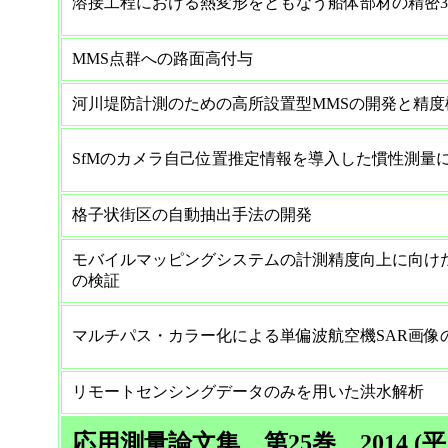
溶接工程における熱変形をともなう船体部材の精密
MMS点群への路面高付与
河川堤防計測のための高所設置型MMSの開発と精度
SfMのカメラ自己位置推定情報を導入した慣性測量
格子状街区の自動抽出手法の開発
モバイルマッピングシステムの計測精度向上に向け
の検証
マルチパス・カラー化による単偏波航空機SAR画像
リモートセンシングデータのみを用いた洪水解析
応用測量論文集 第25巻 2014 (平