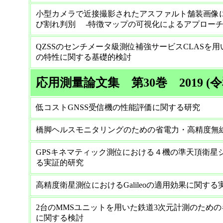
小型カメラで近接撮影されたアスファルト舗装画像
び割れ判別 -特徴マップの可視化によるアプローチ
QZSSのセンチメータ級測位補強サービスCLASを
の特性に関する基礎的検討
応用測量論文集 第30巻 2019 (
低コストGNSS受信機の性能評価に関する研究
橋脚ヘルスモニタリングのための省電力・高精
GPSキネマティック測位における４機の準天頂衛星
る実証的研究
高精度衛星測位におけるGalileoの適用効果に関す
2台のMMSユニットを用いた鉄道3次元計測のため
に関する検討