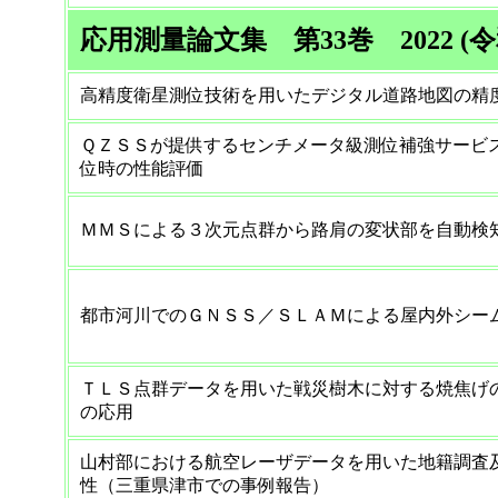
応用測量論文集 第33巻 2022 (令
高精度衛星測位技術を用いたデジタル道路地図の精
ＱＺＳＳが提供するセンチメータ級測位補強サービ
位時の性能評価
ＭＭＳによる３次元点群から路肩の変状部を自動検
都市河川でのＧＮＳＳ／ＳＬＡＭによる屋内外シー
ＴＬＳ点群データを用いた戦災樹木に対する焼焦げ
の応用
山村部における航空レーザデータを用いた地籍調査
性（三重県津市での事例報告）