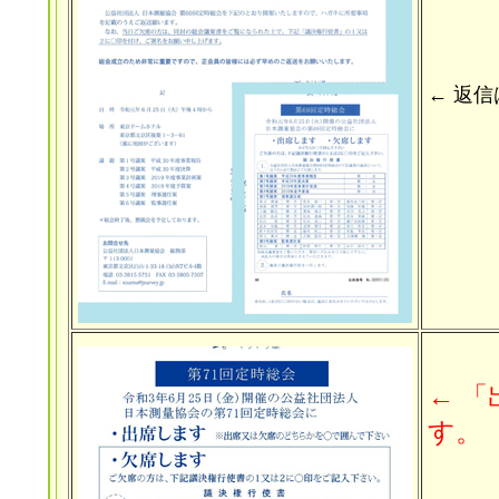
← 返
← 
す。