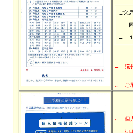
ご欠
同封
← 
← 議
← ご
← 個
切手