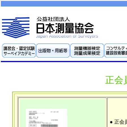
正会
● 正